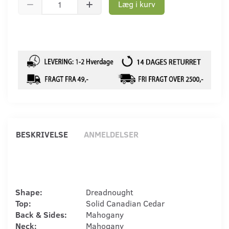
Læg i kurv
BESKRIVELSE
ANMELDELSER
Shape:
Dreadnought
Top:
Solid Canadian Cedar
Back & Sides:
Mahogany
Neck:
Mahogany