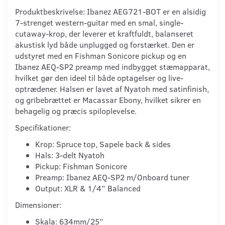
Produktbeskrivelse: Ibanez AEG721-BOT er en alsidig
7-strenget western-guitar med en smal, single-
cutaway-krop, der leverer et kraftfuldt, balanseret
akustisk lyd både unplugged og forstærket. Den er
udstyret med en Fishman Sonicore pickup og en
Ibanez AEQ-SP2 preamp med indbygget stæmapparat,
hvilket gør den ideel til både optagelser og live-
optrædener. Halsen er lavet af Nyatoh med satinfinish,
og gribebrættet er Macassar Ebony, hvilket sikrer en
behagelig og præcis spiloplevelse.
Specifikationer:
Krop: Spruce top, Sapele back & sides
Hals: 3-delt Nyatoh
Pickup: Fishman Sonicore
Preamp: Ibanez AEQ-SP2 m/Onboard tuner
Output: XLR & 1/4” Balanced
Dimensioner:
Skala: 634mm/25”