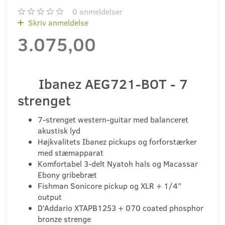
0
anmeldelser
Skriv anmeldelse
3.075,00
Ibanez AEG721-BOT - 7
strenget
7-strenget western-guitar med balanceret
akustisk lyd
Højkvalitets Ibanez pickups og forforstærker
med stæmapparat
Komfortabel 3-delt Nyatoh hals og Macassar
Ebony gribebræt
Fishman Sonicore pickup og XLR + 1/4”
output
D'Addario XTAPB1253 + 070 coated phosphor
bronze strenge