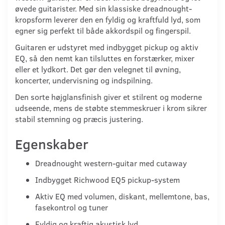
øvede guitarister. Med sin klassiske dreadnought-
kropsform leverer den en fyldig og kraftfuld lyd, som
egner sig perfekt til både akkordspil og fingerspil.
Guitaren er udstyret med indbygget pickup og aktiv
EQ, så den nemt kan tilsluttes en forstærker, mixer
eller et lydkort. Det gør den velegnet til øvning,
koncerter, undervisning og indspilning.
Den sorte højglansfinish giver et stilrent og moderne
udseende, mens de støbte stemmeskruer i krom sikrer
stabil stemning og præcis justering.
Egenskaber
Dreadnought western-guitar med cutaway
Indbygget Richwood EQ5 pickup-system
Aktiv EQ med volumen, diskant, mellemtone, bas,
fasekontrol og tuner
Fyldig og kraftig akustisk lyd