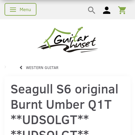
Menu
Skifte navigation
WESTERN GUITAR
Seagull S6 original
Burnt Umber Q1T
**UDSOLGT**
**UDSOLGT**