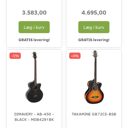
3.583,00
4.695,00
Læg i kurv
Læg i kurv
GRATIS levering!
GRATIS levering!
-5%
-4%
DIMAVERY - AB-450 -
TAKAMINE GB72CE-BSB
BLACK - MDB4291BK