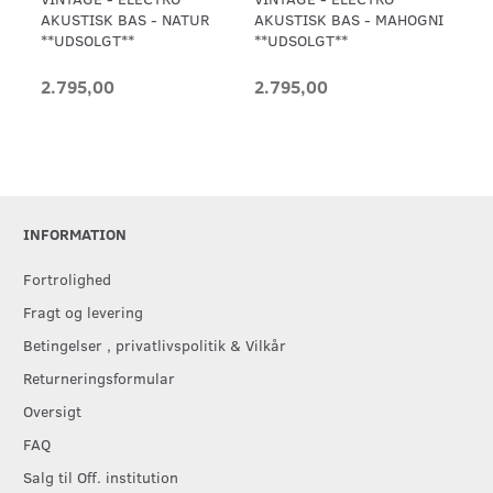
AKUSTISK BAS - NATUR
AKUSTISK BAS - MAHOGNI
BA
**UDSOLGT**
**UDSOLGT**
4-
2.795,00
2.795,00
3.
INFORMATION
Fortrolighed
Fragt og levering
Betingelser , privatlivspolitik & Vilkår
Returneringsformular
Oversigt
FAQ
Salg til Off. institution