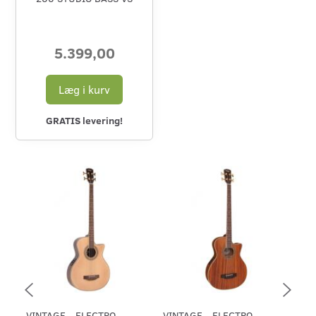
5.399,00
Læg i kurv
GRATIS levering!
VINTAGE - ELECTRO
VINTAGE - ELECTRO
AP