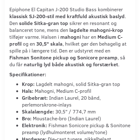
Epiphone El Capitan J-200 Studio Bass kombinerer
klassisk SJ-200-stil med kraftfuld akustisk baslyd
.
Den
solide Sitka-gran top
sikrer en resonant og
balanceret tone, mens den
lagdelte mahogni-krop
tilføjer varme. Halsen i
mahogni
har en
Medium C-
profil
og en
30,5" skala
, hvilket gør den behagelig at
spille på i længere tid. Den er udstyret med en
Fishman Sonitone pickup og Sonicore preamp
, så
du får
naturlig lyd både akustisk og forstærket
.
Specifikationer:
Krop:
Lagdelt mahogni, solid Sitka-gran top
Hals:
Mahogni, Medium C-profil
Gribebræt:
Indian Laurel, 20 bånd,
perlemorskrone-inlays
Skalalængde:
30,5" / 774,7 mm
Bro:
Moustache-bro (Indian Laurel)
Elektronik:
Fishman Sonicore pickup & Sonitone
preamp (lydhulmonteret volume/tone)
Hardware:
Die-cast tunere, nikkelbelagt