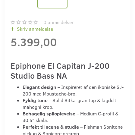
0
anmeldelser
Skriv anmeldelse
5.399,00
Epiphone El Capitan J-200
Studio Bass NA
Elegant design
– Inspireret af den ikoniske SJ-
200 med Moustache-bro.
Fyldig tone
– Solid Sitka-gran top & lagdelt
mahogni krop.
Behagelig spiloplevelse
– Medium C-profil &
30,5" skala.
Perfekt til scene & studie
– Fishman Sonitone
pickup & Sonicore preamp.