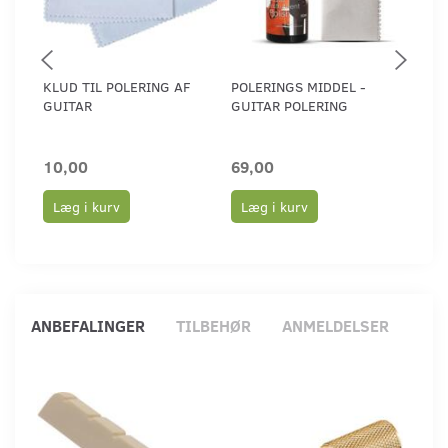
KLUD TIL POLERING AF
POLERINGS MIDDEL -
GUI
GUITAR
GUITAR POLERING
INK
10,00
69,00
79,
Læg i kurv
Læg i kurv
Læ
ANBEFALINGER
TILBEHØR
ANMELDELSER