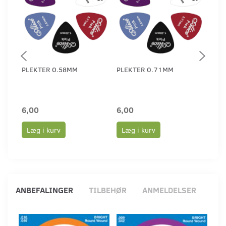
PLEKTER 0.58MM
PLEKTER 0.71MM
PLE
6,00
6,00
6,0
Læg i kurv
Læg i kurv
Læ
ANBEFALINGER
TILBEHØR
ANMELDELSER