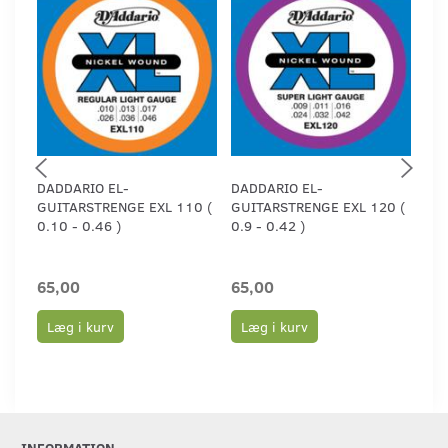
DADDARIO EL-
DADDARIO EL-
D´A
GUITARSTRENGE EXL 110 (
GUITARSTRENGE EXL 120 (
WO
0.10 - 0.46 )
0.9 - 0.42 )
0.1
65,00
65,00
75
Læg i kurv
Læg i kurv
L
INFORMATION