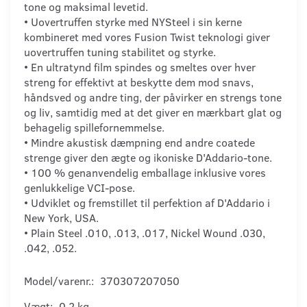
tone og maksimal levetid.
• Uovertruffen styrke med NYSteel i sin kerne
kombineret med vores Fusion Twist teknologi giver
uovertruffen tuning stabilitet og styrke.
• En ultratynd film spindes og smeltes over hver
streng for effektivt at beskytte dem mod snavs,
håndsved og andre ting, der påvirker en strengs tone
og liv, samtidig med at det giver en mærkbart glat og
behagelig spillefornemmelse.
• Mindre akustisk dæmpning end andre coatede
strenge giver den ægte og ikoniske D'Addario-tone.
• 100 % genanvendelig emballage inklusive vores
genlukkelige VCI-pose.
• Udviklet og fremstillet til perfektion af D'Addario i
New York, USA.
• Plain Steel .010, .013, .017, Nickel Wound .030,
.042, .052.
Model/varenr.:
370307207050
Vægt:
0,2 kg