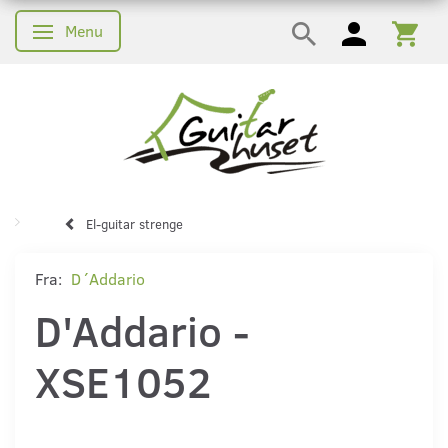
Menu
Skifte navigation
El-guitar strenge
Fra:
D´Addario
D'Addario -
XSE1052