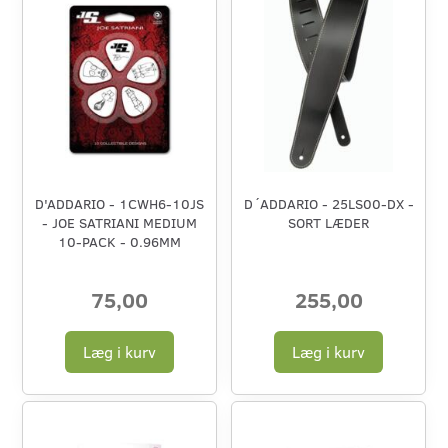
D'ADDARIO - 1CWH6-10JS
D´ADDARIO - 25LS00-DX -
- JOE SATRIANI MEDIUM
SORT LÆDER
10-PACK - 0.96MM
75,00
255,00
Læg i kurv
Læg i kurv