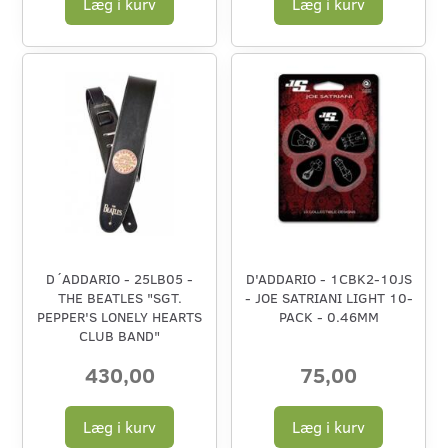
Læg i kurv
Læg i kurv
D´ADDARIO - 25LB05 -
D'ADDARIO - 1CBK2-10JS
THE BEATLES "SGT.
- JOE SATRIANI LIGHT 10-
PEPPER'S LONELY HEARTS
PACK - 0.46MM
CLUB BAND"
430,00
75,00
Læg i kurv
Læg i kurv