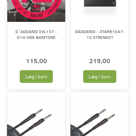
D´ADDARIO EXL157 -
DÁDDARIO - XTAPB1047-
014-068 BARITONE
12 STRENGET
115,00
219,00
Læg i kurv
Læg i kurv