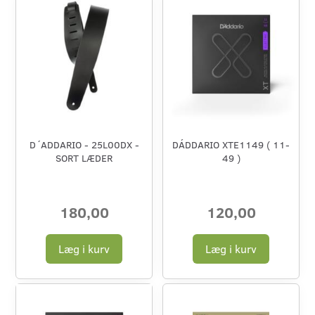
D´ADDARIO - 25L00DX -
DÁDDARIO XTE1149 ( 11-
SORT LÆDER
49 )
180,00
120,00
Læg i kurv
Læg i kurv