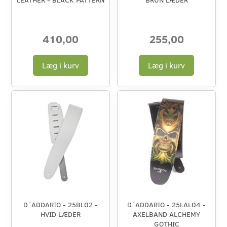
410,00
255,00
Læg i kurv
Læg i kurv
D´ADDARIO - 25BL02 -
D´ADDARIO - 25LAL04 -
HVID LÆDER
AXELBAND ALCHEMY
GOTHIC