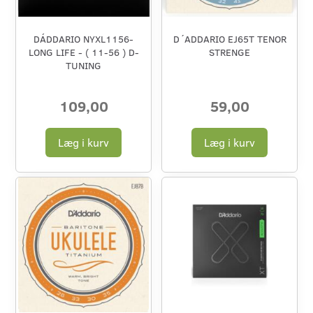
DÁDDARIO NYXL1156-
D´ADDARIO EJ65T TENOR
LONG LIFE - ( 11-56 ) D-
STRENGE
TUNING
109,00
59,00
Læg i kurv
Læg i kurv