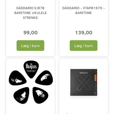
DÁDDARIO EJ87B
DÁDDARIO - XTAPB1670 -
BARITONE UKULELE
BARITONE
STRENGE
99,00
139,00
Læg i kurv
Læg i kurv