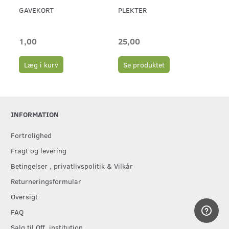
GAVEKORT
PLEKTER
ERN
46 
1,00
25,00
65
Læg i kurv
Se produktet
L
INFORMATION
Fortrolighed
Fragt og levering
Betingelser , privatlivspolitik & Vilkår
Returneringsformular
Oversigt
FAQ
Salg til Off. institution