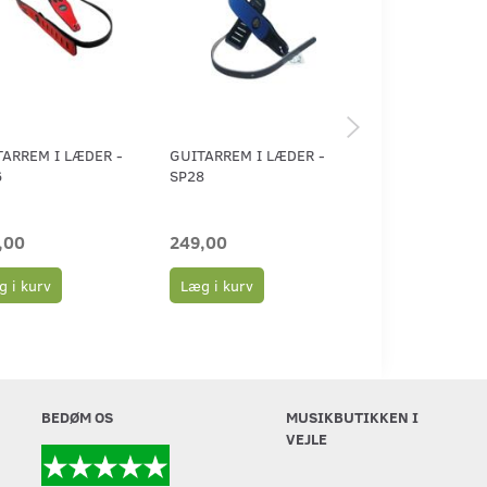
ARREM I LÆDER -
GUITARREM I LÆDER -
GUITARREM -
6
SP28
DØDNINGEMOTI
,00
249,00
149,00
 i kurv
Læg i kurv
Læg i kurv
BEDØM OS
MUSIKBUTIKKEN I
VEJLE