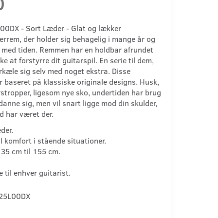
0
00DX - Sort Læder - Glat og lækker
errem, der holder sig behagelig i mange år og
e med tiden. Remmen har en holdbar afrundet
e at forstyrre dit guitarspil. En serie til dem,
rkæle sig selv med noget ekstra. Disse
 baseret på klassiske originale designs. Husk,
rstropper, ligesom nye sko, undertiden har brug
at danne sig, men vil snart ligge mod din skulder,
d har været der.
æder.
 komfort i stående situationer.
135 cm til 155 cm.
 til enhver guitarist.
25L00DX