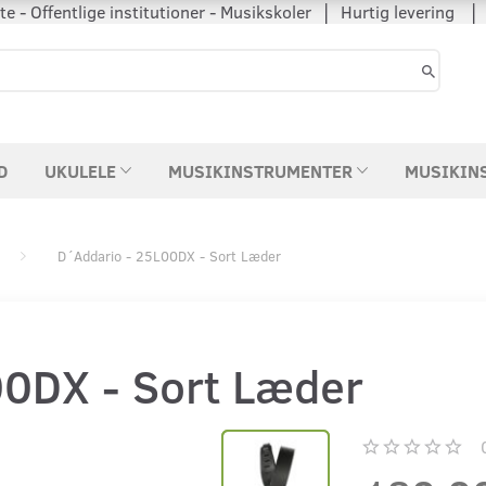
 - Offentlige institutioner - Musikskoler │ Hurtig levering
D
UKULELE
MUSIKINSTRUMENTER
MUSIKIN
D´Addario - 25L00DX - Sort Læder
00DX - Sort Læder