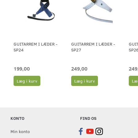
GUITARREM I LÆDER -
GUITARREM I LÆDER -
GUIT
SP24
SP27
SP2
199,00
249,00
249
Læg i kurv
Læg i kurv
Læg
KONTO
FIND OS
Min konto