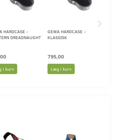
A HARDCASE -
GEWA HARDCASE -
GEWA HARDCAS
TERN DREADNAUGHT
KLASSISK
WESTERN - ABS
,00
795,00
995,00
 i kurv
Læg i kurv
Læg i kurv