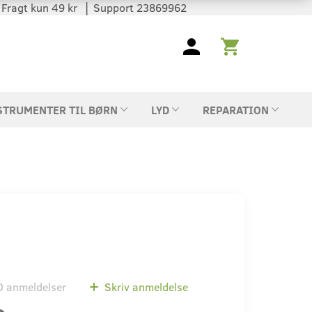
 │ Fragt kun 49 kr │ Support 23869962
STRUMENTER TIL BØRN
LYD
REPARATION
0
anmeldelser
Skriv anmeldelse