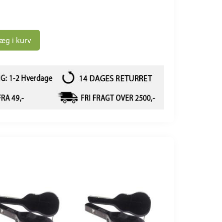
æg i kurv