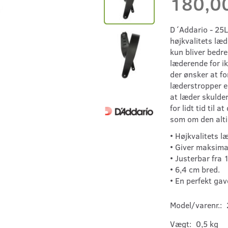
180,0
D´Addario - 25L
højkvalitets læd
kun bliver bedr
læderende for ikk
der ønsker at fo
læderstropper er
at læder skulde
for lidt tid til 
som om den alti
• Højkvalitets l
• Giver maksimal
• Justerbar fra 
• 6,4 cm bred.
• En perfekt gave
Model/varenr.:
Vægt:
0,5 kg