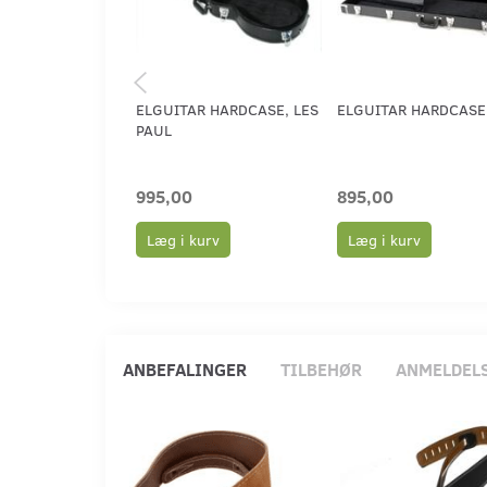
ELGUITAR HARDCASE, LES
ELGUITAR HARDCASE
PAUL
995,00
895,00
Læg i kurv
Læg i kurv
ANBEFALINGER
TILBEHØR
ANMELDEL