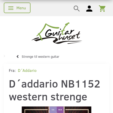
Menu
Skifte navigation
Strenge til western guitar
Fra:
D´Addario
D´addario NB1152
western strenge