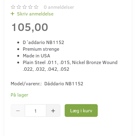
0
anmeldelser
Skriv anmeldelse
105,00
D´addario NB1152
Premium strenge
Made in USA
Plain Steel .011, .015, Nickel Bronze Wound
.022, .032, .042, .052
Model/varenr.:
Dáddario NB1152
På lager
Læg i kurv