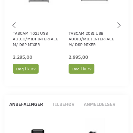
TASCAM 102I USB
TASCAM 208I USB
TAS
AUDIO/MIDI INTERFACE
AUDIO/MIDI INTERFACE
INS
M/ DSP MIXER
M/ DSP MIXER
APP
2.295,00
2.995,00
495
Læg i kurv
Læg i kurv
Læ
ANBEFALINGER
TILBEHØR
ANMELDELSER