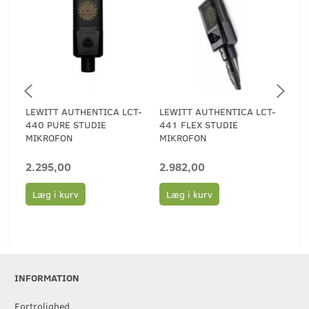
LEWITT AUTHENTICA LCT-
LEWITT AUTHENTICA LCT-
LE
440 PURE STUDIE
441 FLEX STUDIE
54
MIKROFON
MIKROFON
MI
2.295,00
2.982,00
5.
Læg i kurv
Læg i kurv
L
INFORMATION
Fortrolighed