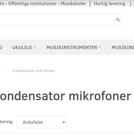
 - Offentlige institutioner - Musikskoler │ Hurtig levering
D
UKULELE
MUSIKINSTRUMENTER
MUSIKIN
Kondensator mikrofoner
ondensator mikrofoner
tering: