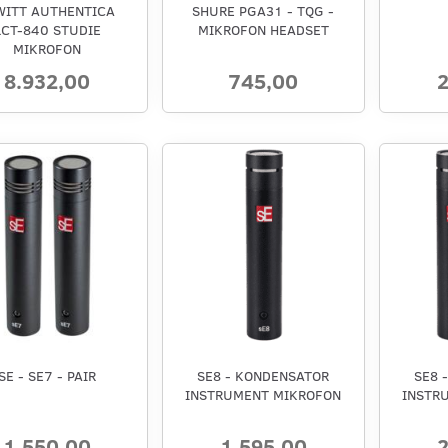
WITT AUTHENTICA
SHURE PGA31 - TQG -
LCT-840 STUDIE
MIKROFON HEADSET
MIKROFON
8.932,00
745,00
2
SE - SE7 - PAIR
SE8 - KONDENSATOR
SE8 
INSTRUMENT MIKROFON
INSTR
1.550,00
1.595,00
2