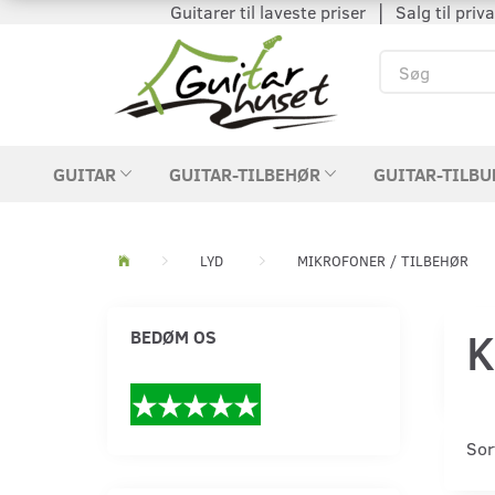
Guitarer til laveste priser │ Salg til private
GUITAR
GUITAR-TILBEHØR
GUITAR-TILBU
LYD
MIKROFONER / TILBEHØR
K
BEDØM OS
Sor