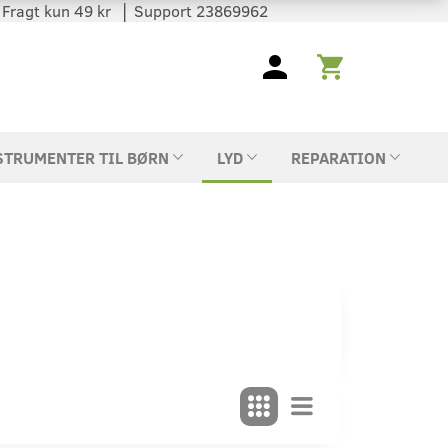
 │ Fragt kun 49 kr │ Support 23869962
STRUMENTER TIL BØRN
LYD
REPARATION