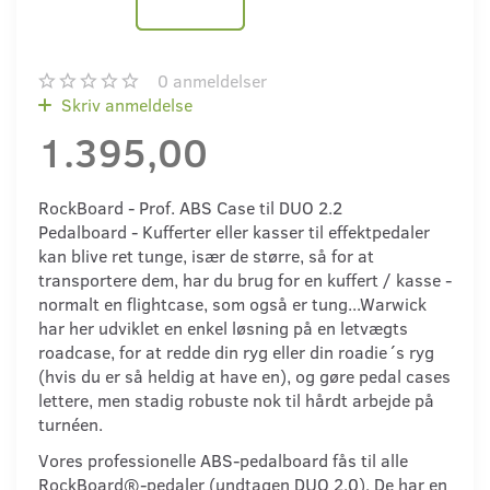
0
anmeldelser
Skriv anmeldelse
1.395,00
RockBoard - Prof. ABS Case til DUO 2.2
Pedalboard - Kufferter eller kasser til effektpedaler
kan blive ret tunge, især de større, så for at
transportere dem, har du brug for en kuffert / kasse -
normalt en flightcase, som også er tung...Warwick
har her udviklet en enkel løsning på en letvægts
roadcase, for at redde din ryg eller din roadie´s ryg
(hvis du er så heldig at have en), og gøre pedal cases
lettere, men stadig robuste nok til hårdt arbejde på
turnéen.
Vores professionelle ABS-pedalboard fås til alle
RockBoard®-pedaler (undtagen DUO 2.0). De har en