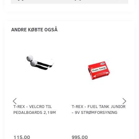
ANDRE KØBTE OGSÅ
T-REX - VELCRO TIL
T-REX - FUEL TANK JUNIOR
T-RE
PEDALBOARDS 2,19M
- 9V STRØMFORSYNING
CLAS
STR
***
115,00
995,00
1.1