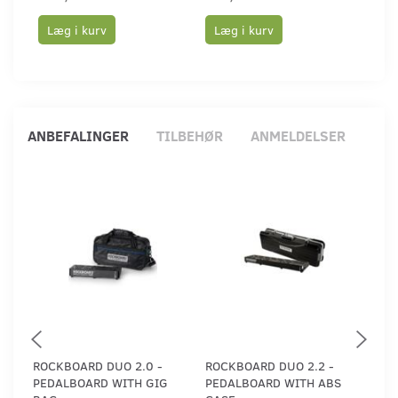
Læg i kurv
Læg i kurv
Læ
ANBEFALINGER
TILBEHØR
ANMELDELSER
ROCKBOARD DUO 2.0 -
ROCKBOARD DUO 2.2 -
ROC
PEDALBOARD WITH GIG
PEDALBOARD WITH ABS
CAS