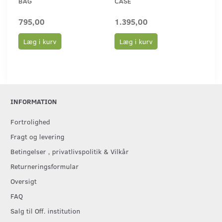
BAG
CASE
PE
795,00
1.395,00
1.
Læg i kurv
Læg i kurv
L
INFORMATION
Fortrolighed
Fragt og levering
Betingelser , privatlivspolitik & Vilkår
Returneringsformular
Oversigt
FAQ
Salg til Off. institution