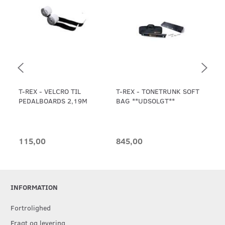
T-REX - VELCRO TIL
T-REX - TONETRUNK SOFT
T-R
PEDALBOARDS 2,19M
BAG **UDSOLGT**
PE
NIV
**
115,00
845,00
11
INFORMATION
Fortrolighed
Fragt og levering