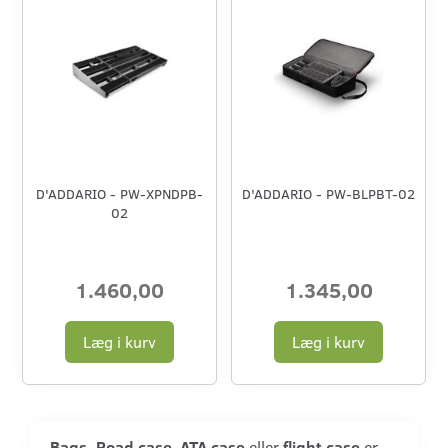
D'ADDARIO - PW-XPNDPB-
D'ADDARIO - PW-BLPBT-02
02
1.460,00
1.345,00
Læg i kurv
Læg i kurv
Bags, Road case
,
ATA case
eller
flight case
er