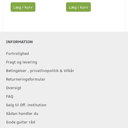
Læg i kurv
Læg i kurv
L
INFORMATION
Fortrolighed
Fragt og levering
Betingelser , privatlivspolitik & Vilkår
Returneringsformular
Oversigt
FAQ
Salg til Off. institution
Sådan handler du
Gode guitar råd