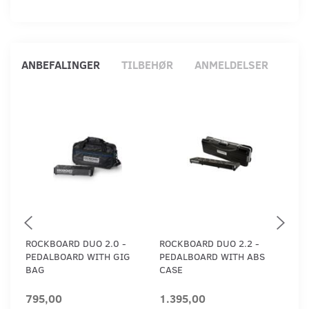
ANBEFALINGER
TILBEHØR
ANMELDELSER
ROCKBOARD DUO 2.0 -
ROCKBOARD DUO 2.2 -
ROC
PEDALBOARD WITH GIG
PEDALBOARD WITH ABS
CAS
BAG
CASE
PE
795,00
1.395,00
1.