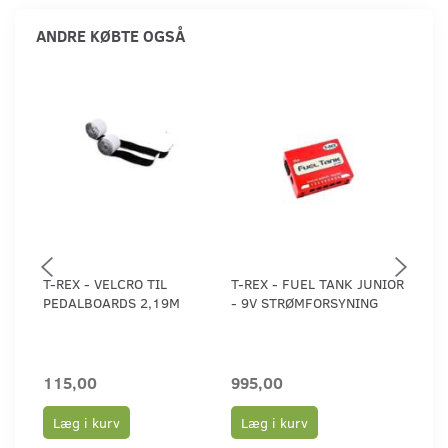
ANDRE KØBTE OGSÅ
T-REX - VELCRO TIL
T-REX - FUEL TANK JUNIOR
T-RE
PEDALBOARDS 2,19M
- 9V STRØMFORSYNING
CLAS
STR
***
115,00
995,00
1.1
Læg i kurv
Læg i kurv
Læ