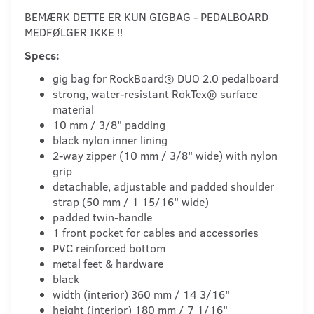
BEMÆRK DETTE ER KUN GIGBAG - PEDALBOARD
MEDFØLGER IKKE !!
Specs:
gig bag for RockBoard® DUO 2.0 pedalboard
strong, water-resistant RokTex® surface
material
10 mm / 3/8" padding
black nylon inner lining
2-way zipper (10 mm / 3/8" wide) with nylon
grip
detachable, adjustable and padded shoulder
strap (50 mm / 1 15/16" wide)
padded twin-handle
1 front pocket for cables and accessories
PVC reinforced bottom
metal feet & hardware
black
width (interior) 360 mm / 14 3/16"
height (interior) 180 mm / 7 1/16"