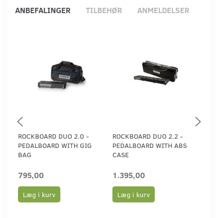
ANBEFALINGER
TILBEHØR
ANMELDELSER
ROCKBOARD DUO 2.0 -
ROCKBOARD DUO 2.2 -
ROC
PEDALBOARD WITH GIG
PEDALBOARD WITH ABS
CAS
BAG
CASE
PE
795,00
1.395,00
1.
Læg i kurv
Læg i kurv
L