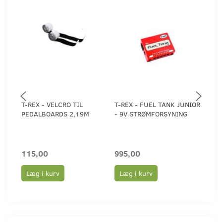
T-REX - VELCRO TIL
T-REX - FUEL TANK JUNIOR
T-RE
PEDALBOARDS 2,19M
- 9V STRØMFORSYNING
CLAS
STR
***
115,00
995,00
1.1
Læg i kurv
Læg i kurv
Læ