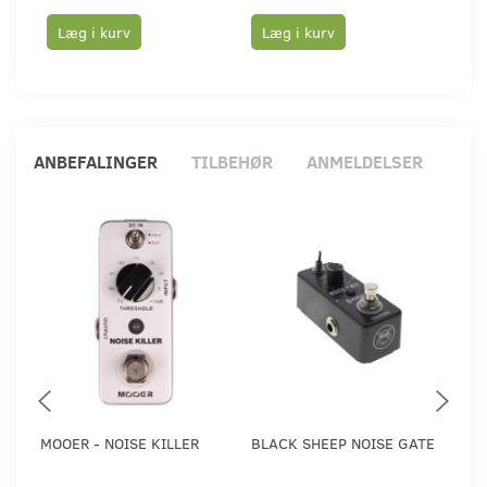
Læg i kurv
Læg i kurv
Læ
ANBEFALINGER
TILBEHØR
ANMELDELSER
MOOER - NOISE KILLER
BLACK SHEEP NOISE GATE
EL
SI