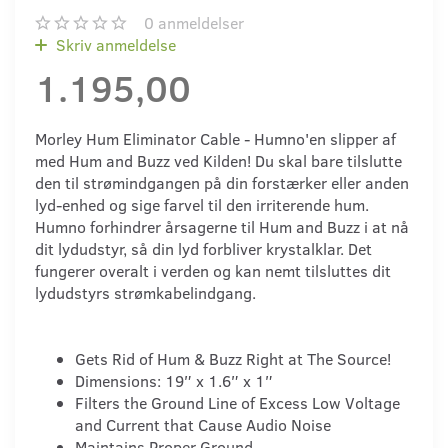
0
anmeldelser
Skriv anmeldelse
1.195,00
Morley Hum Eliminator Cable - Humno'en slipper af
med Hum and Buzz ved Kilden! Du skal bare tilslutte
den til strømindgangen på din forstærker eller anden
lyd-enhed og sige farvel til den irriterende hum.
Humno forhindrer årsagerne til Hum and Buzz i at nå
dit lydudstyr, så din lyd forbliver krystalklar. Det
fungerer overalt i verden og kan nemt tilsluttes dit
lydudstyrs strømkabelindgang.
Gets Rid of Hum & Buzz Right at The Source!
Dimensions: 19″ x 1.6″ x 1″
Filters the Ground Line of Excess Low Voltage
and Current that Cause Audio Noise
Maintains Proper Ground