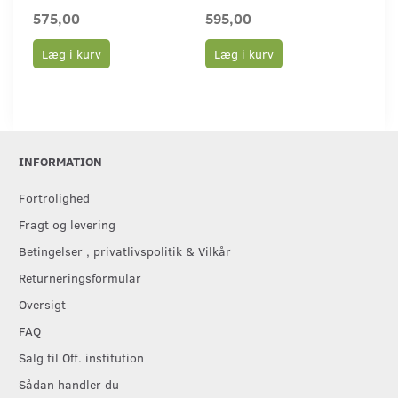
575,00
595,00
75
Læg i kurv
Læg i kurv
L
INFORMATION
Fortrolighed
Fragt og levering
Betingelser , privatlivspolitik & Vilkår
Returneringsformular
Oversigt
FAQ
Salg til Off. institution
Sådan handler du