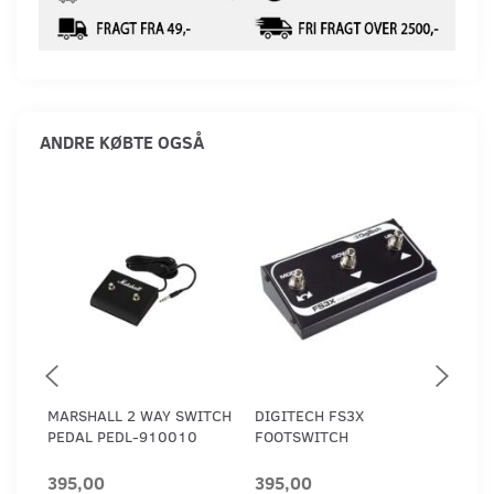
ANDRE KØBTE OGSÅ
MARSHALL 2 WAY SWITCH
DIGITECH FS3X
ELE
PEDAL PEDL-910010
FOOTSWITCH
PAR
395,00
395,00
1.4