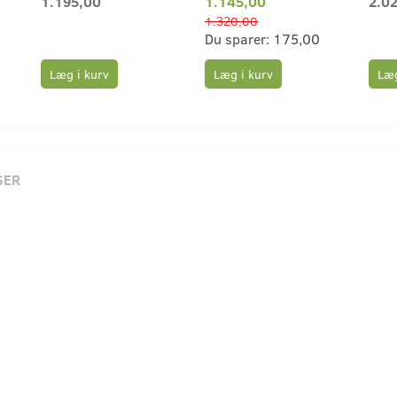
1.195,00
1.145,00
2.0
1.320,00
Du sparer:
175,00
Læg i kurv
Læg
Læg i kurv
SER