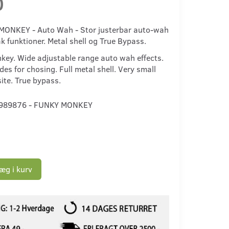
0
MONKEY - Auto Wah - Stor justerbar auto-wah
k funktioner. Metal shell og True Bypass.
key. Wide adjustable range auto wah effects.
es for chosing. Full metal shell. Very small
ite. True bypass.
989876 - FUNKY MONKEY
æg i kurv