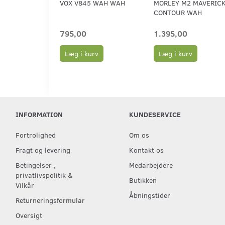
VOX V845 WAH WAH
MORLEY M2 MAVERIC
CONTOUR WAH
795,00
1.395,00
Læg i kurv
Læg i kurv
INFORMATION
KUNDESERVICE
Fortrolighed
Om os
Fragt og levering
Kontakt os
Betingelser ,
Medarbejdere
privatlivspolitik &
Butikken
Vilkår
Åbningstider
Returneringsformular
Oversigt