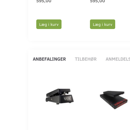
595,00
595,00
Læg i kurv
Læg i kurv
ANBEFALINGER
TILBEHØR
ANMELDEL