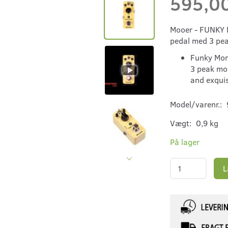
595,0
Mooer - FUNKY 
pedal med 3 pea
Funky Mon
3 peak mod
and exquis
Model/varenr.:
Vægt:
0,9 kg
På lager
L