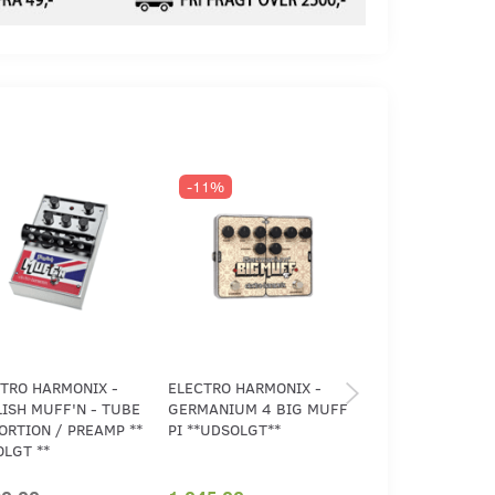
-11%
-10%
TRO HARMONIX -
ELECTRO HARMONIX -
ELECTRO HARMON
ISH MUFF'N - TUBE
GERMANIUM 4 BIG MUFF
LITTLE BIG MUFF
ORTION / PREAMP **
PI **UDSOLGT**
LGT **