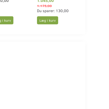
20,00
1.045,00
699,00
1.175,00
775,00
Du sparer:
130,00
Du sparer:
76,
 i kurv
Læg i kurv
Læg i kurv