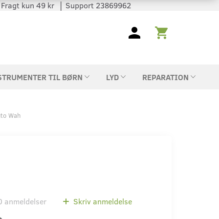
 │ Fragt kun 49 kr │ Support 23869962
STRUMENTER TIL BØRN
LYD
REPARATION
uto Wah
0
anmeldelser
Skriv anmeldelse